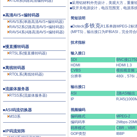
RTD8系(8路高清编转码器)
采用铝材料外壳设计，美观大方，重量
双开关电源设计，电压范围宽，电源系
高清AVS+编转码器
简短说明
RAVS系(单路高清AVS+编转码器)
多铁克
Doteck
R1系单路MPEG-2
RAVS2系(2路高清AVS+编转码器)
(MPTS)，输出接口为IP和ASI，完
RAVS4系(4路高清AVS+编转码器)
技术指标
慢直播转码器
RTSL系(慢直播转码器)
输入接口
SDI
BNC接口75
HDMI
HDMI 1.3
离线转码器
CVBS
模拟视音频，
RTOL系(离线转码器)
分辨率
480i，576
输出接口
流媒体服务器
ASI
2路ASI输
RTSS系(流媒体服务器)
IP
RJ45(1000M
ASI码流切换器
视频编码
编码格式
MPEG-2
MS3系
编码码率
2Mbps-20
码率模式
CBR，VBR
IP码流矩阵
GOP类型
IBBP