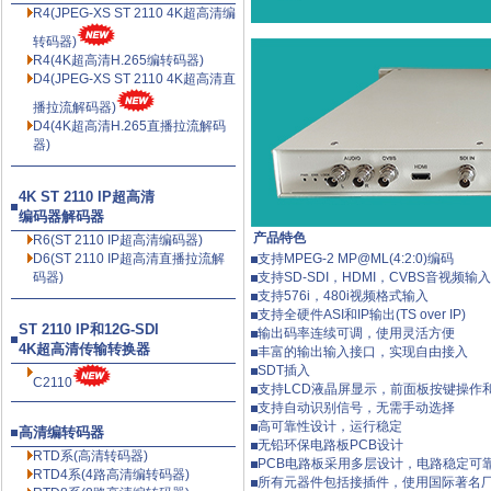
R4(JPEG-XS ST 2110 4K超高清编
转码器)
R4(4K超高清H.265编转码器)
D4(JPEG-XS ST 2110 4K超高清直
播拉流解码器)
D4(4K超高清H.265直播拉流解码
器)
4K ST 2110 IP超高清
编码器解码器
产品特色
R6(ST 2110 IP超高清编码器)
D6(ST 2110 IP超高清直播拉流解
支持MPEG-2 MP@ML(4:2:0)编码
码器)
支持SD-SDI，HDMI，CVBS音视频输入
支持576i，480i视频格式输入
支持全硬件ASI和IP输出(TS over IP)
ST 2110 IP和12G-SDI
输出码率连续可调，使用灵活方便
4K超高清传输转换器
丰富的输出输入接口，实现自由接入
SDT插入
C2110
支持LCD液晶屏显示，前面板按键操作
支持自动识别信号，无需手动选择
高可靠性设计，运行稳定
高清编转码器
无铅环保电路板PCB设计
RTD系(高清转码器)
PCB电路板采用多层设计，电路稳定可
RTD4系(4路高清编转码器)
所有元器件包括接插件，使用国际著名