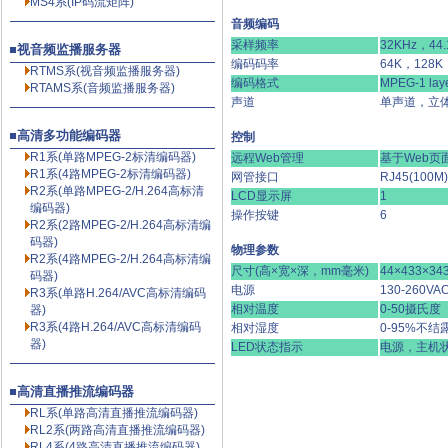
MS4系(IP码流矩阵)
音频编码
采样频率
32KHz，44
视音频监播服务器
编码码率
64K，128K
RTMS系(视音频监播服务器)
编码格式
MPEG-1 la
RTAMS系(音频监播服务器)
声道
单声道，立
高清多功能编码器
控制
R1系(单路MPEG-2标清编码器)
远程Web管理
基于Web页
R1系(4路MPEG-2标清编码器)
网管接口
RJ45(100M)
R2系(单路MPEG-2/H.264高标清
LCD显示屏
1
编码器)
操作按键
6
R2系(2路MPEG-2/H.264高标清编
码器)
物理参数
R2系(4路MPEG-2/H.264高标清编
尺寸(高×宽×深，mm毫米)
44×433×34
码器)
电源
130-260VA
R3系(单路H.264/AVC高标清编码
相对温度
0-50摄氏度
器)
R3系(4路H.264/AVC高标清编码
相对湿度
0-95%不结
器)
LED状态指示
电源，主机
高清直播推流编码器
RL系(单路高清直播推流编码器)
RL2系(两路高清直播推流编码器)
RL4系(4路高清直播推流编码器)