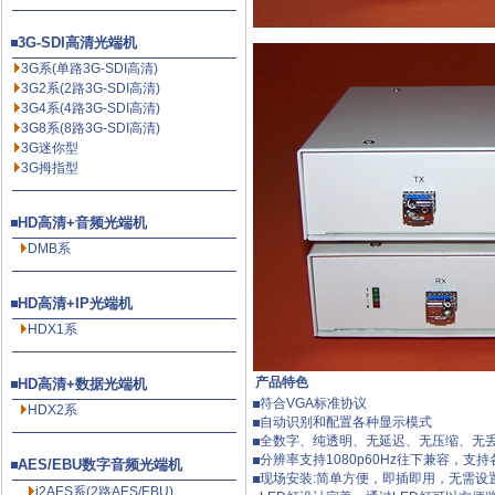
3G-SDI高清光端机
3G系(单路3G-SDI高清)
3G2系(2路3G-SDI高清)
3G4系(4路3G-SDI高清)
3G8系(8路3G-SDI高清)
3G迷你型
3G拇指型
HD高清+音频光端机
DMB系
HD高清+IP光端机
HDX1系
产品特色
HD高清+数据光端机
符合VGA标准协议
HDX2系
自动识别和配置各种显示模式
全数字、纯透明、无延迟、无压缩、无
分辨率支持1080p60Hz往下兼容，支
AES/EBU数字音频光端机
现场安装:简单方便，即插即用，无需设
i2AES系(2路AES/EBU)