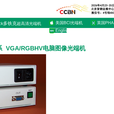
美国BCI光端机
英国PHA
多铁克
ck
超高清光端机
English
系 VGA/RGBHV电脑图像光端机