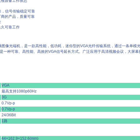
监视设备工作状态
靠，信号传输稳定可靠
厂商的产品，质量可靠
轻
长久可靠工作
HV电脑图像光端机，是一款高性能，低功耗，迷你型的VGA光纤传输系统，通过一条单
是一种可靠、高性能、高效的VGA信号延长方式。广泛应用于高清视频会议，大屏
VGA
最高支持1080p60Hz
3G
0.7Vp-p
0.7Vp-p
24/36Bit
1路
44×162.9×152.6(mm)