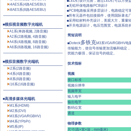
LED灯设计完善，通过LED灯可以方便
i4AES系(4路AES/EBU)
无铅环保电路板PCB设计
i8AES系(8路AES/EBU)
PCB电路板采用多层设计，电路稳定可
所有元器件包括接插件，使用国际著名
采用铝材料外壳设计，美观大方，重量
模拟视音频数字光端机
开关电源设计，电压范围宽，电源系统
A1系(单路视频, 2路音频)
简短说明
A2系(2路视频, 4路音频)
多铁克
A4系(4路视频, 8路音频)
Doteck
M3系VGA/RGB
A8系(8路视频, 16路音频)
传输能力，使信号传输更加流畅和稳定，
扰能力极强，保证信号的稳定。
模拟音频数字光端机
技术指标
i2系(2路音频)
i4系(4路音频)
视频
i8系(8路音频)
接口标准
i16系(16路音频)
视频分辨率
视频带宽
输入电平
高清多媒体光端机
输出电平
M1系(HDMI)
数码位宽
M2系(DVI)
通道
M3系(VGA/RGBHV)
M4系(YPbPr)
物理参数
M5系(IP)
尺寸(高×宽×深，mm毫米)