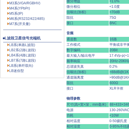
微分增益
<1.0%
M3系(VGA/RGBHV)
微分相位
<1.0度
M4系(YPbPr)
信噪比(加权)
>70dB
M5系(IP)
阻抗
75Ω
M6系(RS232/422/485)
接口
BNC
M7系(开关量)
音频
L波段卫星信号光端机
通道数
16路
工作模式
平衡或非平
LB系(单路L波段)
LB2系(2路L波段)
数字编码
20Bit
LB4系(4路L波段)
最大输入/输出电平
17.4Vp-p(+
LB7系(7路L波段)
频率响应
20Hz-20KH
LB系(单纤双向)
总谐波失真
0.2%
LB迷你型
信噪比(加权)
>88dB@(1K
通道隔离度
>90dB@1K
阻抗
600Ω
接口
XLR卡侬
物理参数
尺寸(高×宽×深，mm毫米)
88×433×34
电源
130-260VA
功耗
<10W
相对温度
0-50摄氏度
相对湿度
0-95%不结