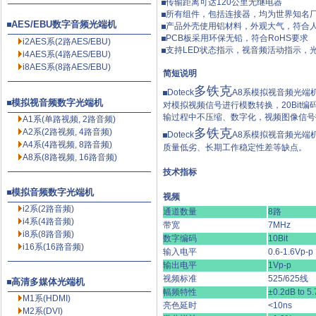
传输距离可达120公里无继电器
所有组件，包括连接器，均为世界知名
AES/EBU数字音频光端机
产品外壳使用铝材料，外观大气，符合
PCB板采用环保无铅，符合RoHS要求
i2AES系(2路AES/EBU)
支持LED状态指示，视音频活动指示，
i4AES系(4路AES/EBU)
i8AES系(8路AES/EBU)
简短说明
多铁克
Doteck
A8系模拟视音频光端机
模拟视音频数字光端机
对模拟视频信号进行模数转换，20Bit
输过程中不压缩、数字化，视频图像信号
A1系(单路视频, 2路音频)
多铁克
A2系(2路视频, 4路音频)
Doteck
A8系模拟视音频光端
A4系(4路视频, 8路音频)
质量低劣、长期工作稳定性差等缺点。
A8系(8路视频, 16路音频)
技术指标
模拟音频数字光端机
视频
i2系(2路音频)
通道数量
8路
i4系(4路音频)
带宽
7MHz
i8系(8路音频)
数字编码
10Bit
i16系(16路音频)
输入电平
0.6-1.6Vp-p
输出电平
1Vp-p
视频标准
525/625线
高清多媒体光端机
幅频特性
±0.2dB to 
M1系(HDMI)
亮色延时
<10ns
M2系(DVI)