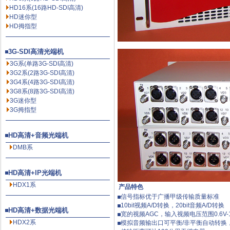
HD16系(16路HD-SDI高清)
HD迷你型
HD拇指型
3G-SDI高清光端机
3G系(单路3G-SDI高清)
3G2系(2路3G-SDI高清)
3G4系(4路3G-SDI高清)
3G8系(8路3G-SDI高清)
3G迷你型
3G拇指型
HD高清+音频光端机
DMB系
HD高清+IP光端机
HDX1系
产品特色
信号指标优于广播甲级传输质量标准
10bit视频A/D转换，20bit音频A/D转换
HD高清+数据光端机
宽的视频AGC，输入视频电压范围0.6V
HDX2系
模拟音频输出口可平衡/非平衡自动转换，ESD(E