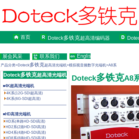
首页
多铁克
Doteck
超高清编码器
Dote
English
展会风采
联系我们
多铁克
产品分类>Doteck
超高清光端机>模拟视音频数字光端机>A8系
多铁克
Doteck
超高清光端机
多铁克
Doteck
A8
4K超高清光端机
4K系(12G-SDI超高清)
4K系(6G-SDI超高清)
HD高清光端机
HD系(单路HD-SDI高清)
HD2系(2路HD-SDI高清)
HD4系(4路HD-SDI高清)
HD8系(8路HD-SDI高清)