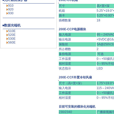
200E-CC机箱
910
尺寸
高×宽×深
920
机箱
5.25″×19.0″
930
插卡
5.25″×0.93″
插槽数量
18
数据光端机
200E-CCP电源模块
510E
输入电源
95～240VAC
520E
530E
输出电源
+5VDC@16
560E
保险丝
5A@250V,
所占槽数
2
备份电源
可选
工作温度
0～+50摄氏
相对湿度
0～95%不
状态指示
LED
200E-CCF外置冷却风扇
尺寸（高×宽×深）
1.75″×19.0″
输入电源
115～240V
工作温度
0～+50摄氏
相对湿度
0～95%不
目前可安装的模块化光端机
230/2340
广播级视频/