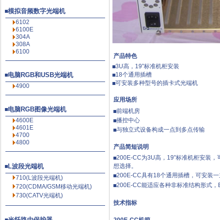
模拟音频数字光端机
6102
6100E
304A
308A
6100
产品特色
3U高，19”标准机柜安装
电脑RGB和USB光端机
18个通用插槽
可安装多种型号的插卡式光端机
4900
应用场所
电脑RGB图像光端机
前端机房
4600E
播控中心
4601E
与独立式设备构成一点到多点传输
4700
4800
产品简短说明
200E-CC为3U高，19”标准机柜
L波段光端机
想选择。
200E-CC具有18个通用插槽，可
710(L波段光端机)
200E-CC能适应各种非标准结构形式，
720(CDMA/GSM移动光端机)
730(CATV光端机)
技术指标
光纤路由保护器