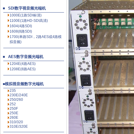
SDI数字视音频光端机
1000E(1路SDI标清)
1100E(1路HD-SDI高清
)
1604(4路SDI)
1608(8路SDI)
1700(单路SDI，2路AES或4路模
拟音频)
AES数字音频光端机
1204E(4路AES)
1208E(8路AES)
模拟视音频数字光端机
235
230E/240E
250/260
252
250F
250E
260E
310/320
310E/320E