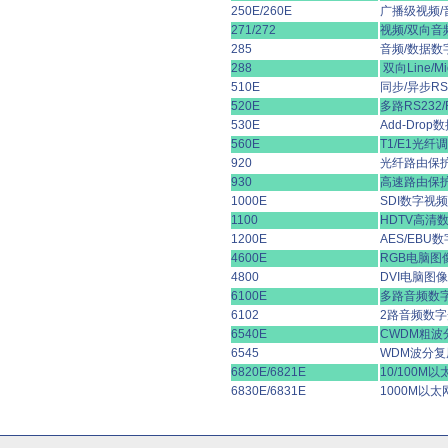
250E/260E
广播级视频/
271/272
视频/双向音
285
音频/数据数
288
双向Line/
510E
同步/异步RS
520E
多路RS232
530E
Add-Dro
560E
T1/E1光纤
920
光纤路由保
930
高速路由保
1000E
SDI数字视
1100
HDTV高清
1200E
AES/EBU
4600E
RGB电脑图
4800
DVI电脑图
6100E
多路音频数
6102
2路音频数
6540E
CWDM粗波
6545
WDM波分复
6820E/6821E
10/100M
6830E/6831E
1000M以