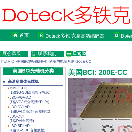
首页
多铁克
Doteck
超高清编码器
Dote
English
展会风采
联系我们
产品分类>美国BCI光端机分类>机架与电源系统>200E-CC
美国BCI光端机分类
美国BCI: 200E
高清多媒体光端机
Mini-3GHD
(1路3G-SDI高清数字视频)
LBO-VGA-AD
(1路VGA或全高清YPbPr)
LBO-DVI-AD
(1路DVI全高清+音频数据)
LBO-DVI
(1路DVI全高清)
LBO-SDI-AD
(1路3G-SDI+音频数据)