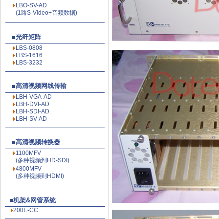
LBO-SV-AD
(1路S-Video+音频数据)
光纤矩阵
LBS-0808
LBS-1616
LBS-3232
高清视频网线传输
LBH-VGA-AD
LBH-DVI-AD
LBH-SDI-AD
LBH-SV-AD
高清视频转换器
1100MFV
(多种视频到HD-SDI)
4800MFV
(多种视频到HDMI)
机架&网管系统
200E-CC