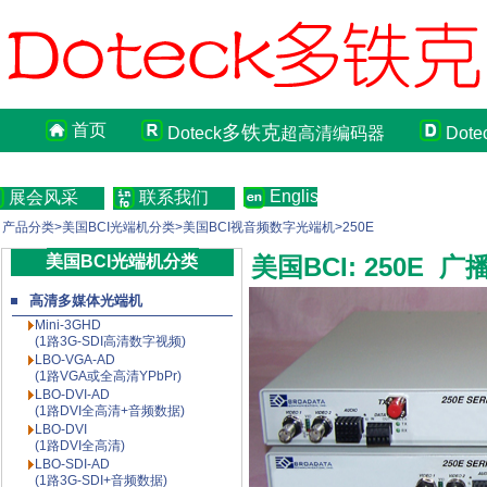
首页
多铁克
Doteck
超高清编码器
Dote
English
展会风采
联系我们
产品分类>美国BCI光端机分类>美国BCI视音频数字光端机>250E
美国BCI光端机分类
美国BCI: 250E
高清多媒体光端机
Mini-3GHD
(1路3G-SDI高清数字视频)
LBO-VGA-AD
(1路VGA或全高清YPbPr)
LBO-DVI-AD
(1路DVI全高清+音频数据)
LBO-DVI
(1路DVI全高清)
LBO-SDI-AD
(1路3G-SDI+音频数据)