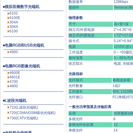
数据速率
128Kbps
模拟音频数字光端机
接插件
Terminal Bl
6102
6100E
物理参数
304A
尺寸:
高×宽×深
308A
独立式/外置电源
2″×4.36″×8.
6100
独立式/内置电源
1.72″×17.03
插卡式
5.24″×0.94″
电脑RGB和USB光端机
电源
12VDC@1.
4900
工作温度
0～+50摄
相对湿度
0～95%不
状态指示
电源, 光链路
电脑RGB图像光端机
4600E
光路指标
4601E
光纤模式
单模或多模
4700
光纤数量
1或2
4800
工作波长
850, 1310
光纤接口
FC(单模)/ST
L波段光端机
一般光功率预算及传输距离
710(L波段光端机)
720(CDMA/GSM移动光端机)
应用
功率预算(dB
730(CATV光端机)
多模光纤
8
多模光纤长距离
12
单模光纤
14
光纤路由保护器