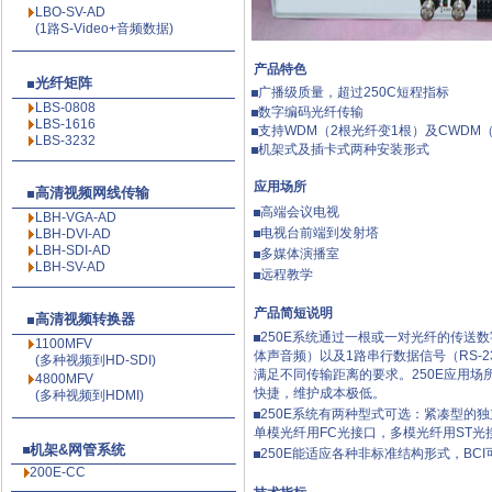
LBO-SV-AD
(1路S-Video+音频数据)
产品特色
光纤矩阵
广播级质量，超过250C短程指标
LBS-0808
数字编码光纤传输
LBS-1616
支持WDM（2根光纤变1根）及CWDM
LBS-3232
机架式及插卡式两种安装形式
应用场所
高清视频网线传输
高端会议电视
LBH-VGA-AD
电视台前端到发射塔
LBH-DVI-AD
LBH-SDI-AD
多媒体演播室
LBH-SV-AD
远程教学
产品简短说明
高清视频转换器
250E系统通过一根或一对光纤的传送数
1100MFV
体声音频）以及1路串行数据信号（RS-2
(多种视频到HD-SDI)
满足不同传输距离的要求。250E应用
4800MFV
快捷，维护成本极低。
(多种视频到HDMI)
250E系统有两种型式可选：紧凑型的独
单模光纤用FC光接口，多模光纤用ST
机架&网管系统
250E能适应各种非标准结构形式，BCI
200E-CC