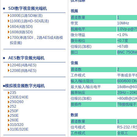
技术指标
SDI数字视音频光端机
视频
1000E(1路SDI标清)
通道数量
1
1100E(1路HD-SDI高清
)
带宽
10MHz
1604(4路SDI)
视频电平
1.0Vp-p@7
1608(8路SDI)
微分增益
<1.0%
1700(单路SDI，2路AES或4路模
微分相位
<0.7度
拟音频)
信噪比(加权)
>67dB
接口
BNC 75Oh
AES数字音频光端机
音频
1204E(4路AES)
通道数
2
1208E(8路AES)
工作模式
平衡或非平
输入/输出阻抗
600/600 O
模拟视音频数字光端机
最大输入/输出电平
18dBm@60
235
频率响应
20Hz～20K
230E/240E
信噪比(加权)
>80dB@(1
250/260
接插件
TB接线端子
252
250F
数据
250E
260E
通道数量
1
310/320
信号模式
RS-232 / R
310E/320E
工作模式
全双工