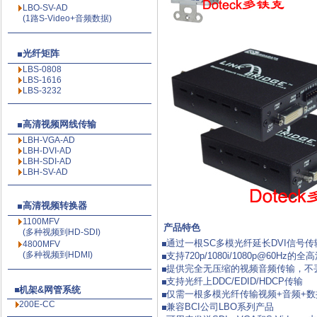
LBO-SV-AD
(1路S-Video+音频数据)
光纤矩阵
LBS-0808
LBS-1616
LBS-3232
高清视频网线传输
LBH-VGA-AD
LBH-DVI-AD
LBH-SDI-AD
LBH-SV-AD
高清视频转换器
1100MFV
产品特色
(多种视频到HD-SDI)
通过一根SC多模光纤延长DVI信号传
4800MFV
(多种视频到HDMI)
支持720p/1080i/1080p@60Hz
提供完全无压缩的视频音频传输，不
支持光纤上DDC/EDID/HDCP传输
机架&网管系统
仅需一根多模光纤传输视频+音频+数
200E-CC
兼容BCI公司LBO系列产品