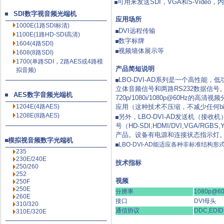
可用来发送SDI，VGA和S-Video
SDI数字视音频光端机
应用场所
1000E(1路SDI标清)
DVI远程传输
1100E(1路HD-SDI高清
)
数字标牌
1604(4路SDI)
视频墙体展示等
1608(8路SDI)
1700(单路SDI，2路AES或4路模
产品简短说明
拟音频)
LBO-DVI-AD系列是一个高性能
立体音频信号和两路RS232数据信
AES数字音频光端机
720p/1080i/1080p@60Hz的
1204E(4路AES)
应用（这种技术不压缩，不减少任何bi
1208E(8路AES)
另外，LBO-DVI-AD发送机（接
号（HD-SDI,HDMI/DVI,VGA/R
产品。设备有电源和连接状态指示灯
模拟视音频数字光端机
LBO-DVI-AD能适应各种非标准结构
235
230E/240E
技术指标
250/260
252
视频
250F
250E
分辨率
1080p@6
260E
接口
DVI母头
310/320
通信协议
DDC,EDID
310E/320E