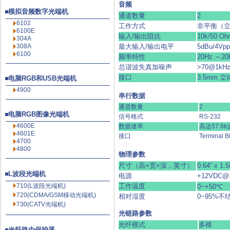
音频
模拟音频数字光端机
通道数量
2
6102
工作方式
非平衡（
6100E
输入/输出阻抗
10k/50 
304A
308A
最大输入/输出电平
5dBu/4
6100
频率特性
20Hz ～20
总谐波失真加噪声
>70@1k
接口
3.5mm 
电脑RGB和USB光端机
4900
串行数据
通道数量
2
电脑RGB图像光端机
信号格式
RS-232
4600E
数据速率
高达57.6
4601E
接口
Terminal
4700
4800
物理参数
尺寸（高×宽×深，英寸）
0.64” x 1.5
L波段光端机
电源
+12VDC@
710(L波段光端机)
工作温度
0~+50℃
720(CDMA/GSM移动光端机)
相对湿度
0~95%不
730(CATV光端机)
光链路参数
光纤模式
多模
光纤路由保护器